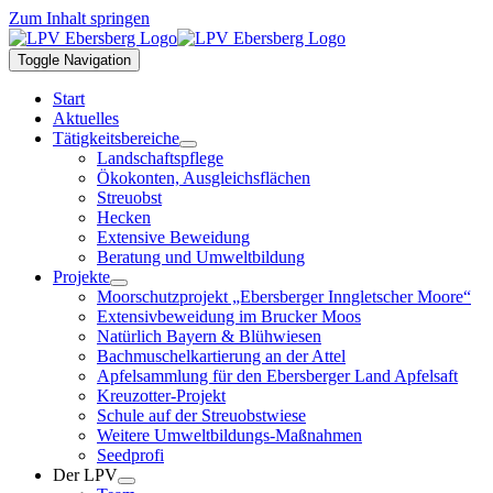
Zum Inhalt springen
Toggle Navigation
Start
Aktuelles
Tätigkeitsbereiche
Landschaftspflege
Ökokonten, Ausgleichsflächen
Streuobst
Hecken
Extensive Beweidung
Beratung und Umweltbildung
Projekte
Moorschutzprojekt „Ebersberger Inngletscher Moore“
Extensivbeweidung im Brucker Moos
Natürlich Bayern & Blühwiesen
Bachmuschelkartierung an der Attel
Apfelsammlung für den Ebersberger Land Apfelsaft
Kreuzotter-Projekt
Schule auf der Streuobstwiese
Weitere Umweltbildungs-Maßnahmen
Seedprofi
Der LPV