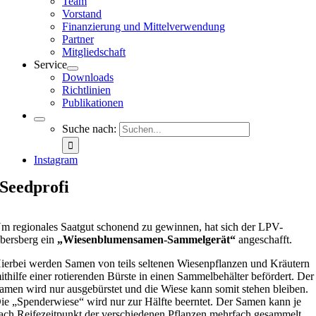
Team
Vorstand
Finanzierung und Mittelverwendung
Partner
Mitgliedschaft
Service
Downloads
Richtlinien
Publikationen
Suche nach:
Instagram
Seedprofi
m regionales Saatgut schonend zu gewinnen, hat sich der LPV-
bersberg ein
„Wiesenblumensamen-Sammelgerät“
angeschafft.
ierbei werden Samen von teils seltenen Wiesenpflanzen und Kräutern
ithilfe einer rotierenden Bürste in einen Sammelbehälter befördert. Der
amen wird nur ausgebürstet und die Wiese kann somit stehen bleiben.
ie „Spenderwiese“ wird nur zur Hälfte beerntet. Der Samen kann je
ach Reifezeitpunkt der verschiedenen Pflanzen mehrfach gesammelt