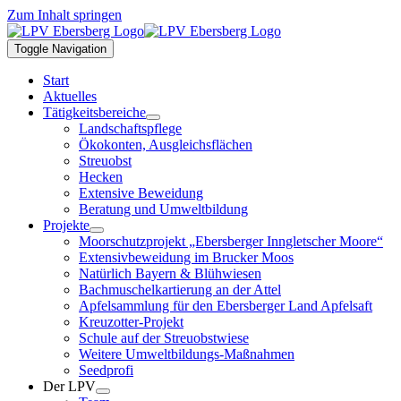
Zum Inhalt springen
Toggle Navigation
Start
Aktuelles
Tätigkeitsbereiche
Landschaftspflege
Ökokonten, Ausgleichsflächen
Streuobst
Hecken
Extensive Beweidung
Beratung und Umweltbildung
Projekte
Moorschutzprojekt „Ebersberger Inngletscher Moore“
Extensivbeweidung im Brucker Moos
Natürlich Bayern & Blühwiesen
Bachmuschelkartierung an der Attel
Apfelsammlung für den Ebersberger Land Apfelsaft
Kreuzotter-Projekt
Schule auf der Streuobstwiese
Weitere Umweltbildungs-Maßnahmen
Seedprofi
Der LPV